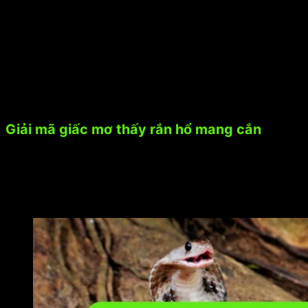
hỏi bạn phải tỉnh táo và luôn có những biện
pháp phòng ngừa thích hợp.
Mối liên hệ đến cảm xúc sâu sắc
: Con rắn hổ
mang trong giấc mơ cũng có thể liên quan đến
những cảm xúc sâu sắc và bản năng bên trong
bạn. Nỗi sợ hãi và cảm giác bị tấn công có thể
biểu thị một điều gì đó trong tâm trí bạn cần
được giải quyết.
Giải mã giấc mơ thấy rắn hổ mang cắn
Những giấc mơ thấy
rắn hổ mang cắn
thường khá ám
ảnh bởi bản tính nguy hiểm của loài rắn này. Dưới đây
là những ý nghĩa phổ biến và biểu tượng mà giấc mơ
này mang lại: