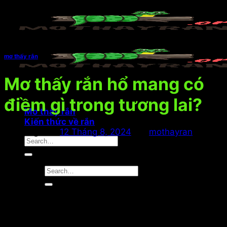
Chuyển
đến
nội
dung
mơ thấy rắn
Mơ thấy rắn hổ mang có
điềm gì trong tương lai?
Mơ thấy rắn
Kiến thức về rắn
Đã đăng trên
12 Tháng 8, 2024
bởi
mothayran
Người ta thường nói rằng giấc mơ là cửa sổ mở ra thế