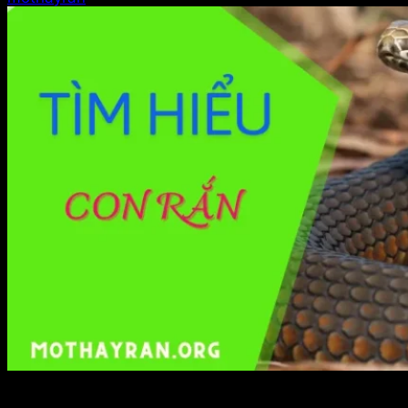
13
Th8