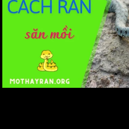
08
Th9
Rắn là một trong những loài săn mồi đặc biệt của thế
giới động vật. Với cấu tạo cơ thể linh hoạt, khả năng
ngụy trang tài tình và các chiến thuật săn mồi thông
minh, rắn đã tồn tại và phát triển qua hàng triệu năm.