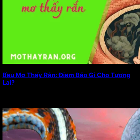
Bầu Mơ Thấy Rắn: Điềm Báo Gì Cho Tương
Lai?
23 Tháng 8, 2024