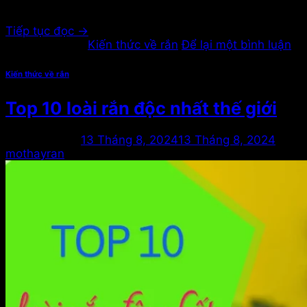
Từ các loài nhỏ bé như rắn ráo […]
Tiếp tục đọc
→
Đã đăng trong
Kiến thức về rắn
Để lại một bình luận
Kiến thức về rắn
Top 10 loài rắn độc nhất thế giới
Đã đăng trên
13 Tháng 8, 2024
13 Tháng 8, 2024
bởi
mothayran