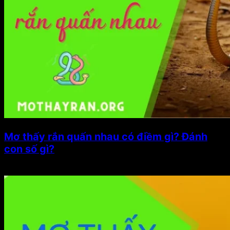
Mơ thấy rắn quấn nhau có điềm gì? Đánh
con số gì?
20 Tháng 9, 2024