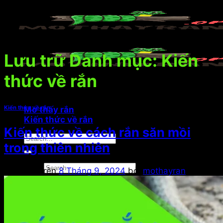
Chuyển
đến
nội
dung
Lưu trữ Danh mục:
Kiến
thức về rắn
Kiến thức về rắn
Mơ thấy rắn
Kiến thức về rắn
Kiến thức về cách rắn săn mồi
trong thiên nhiên
Đã đăng trên
8 Tháng 9, 2024
bởi
mothayran