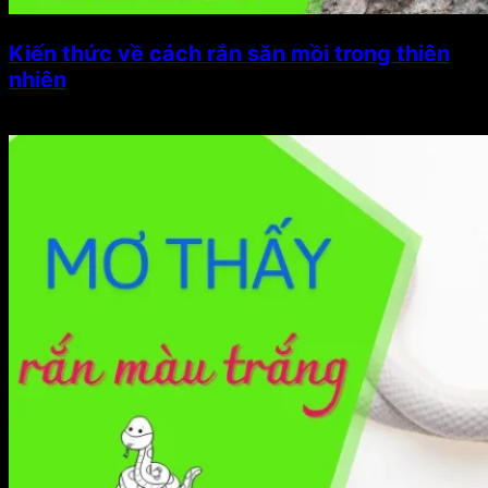
Kiến thức về cách rắn săn mồi trong thiên
nhiên
8 Tháng 9, 2024