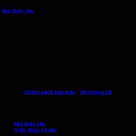
Mơ thấy rắn
(
mothayran.org
) là website chia sẻ giải
nghiệm các điềm báo về các hình ảnh về rắn xuất
hiện trong mơ. Những nội dung của website được
chia sẻ miễn phí nhưng yêu cầu các bạn hãy trích
nguồn về web của mình để tôn trọng bản quyền và
công sức của các tác giả.
THÔNG TIN LIÊN HỆ:
email:
mothayranorg@gmail.com
Website chính:
https://mothayran.org
THÔNG TIN WEBSITE:
Chính sách bảo mật
|
Về chúng tôi
Bản quyền 2026 ©
MoThayRan.Org
Mơ thấy rắn
Kiến thức về rắn